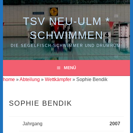
Zum
Inhalt
springen
TSV NEU-ULM *
SCHWIMMEN
DIE SEGELFISCH-SCHWIMMER UND DRUMRUM.
MENÜ
home
»
Abteilung
»
Wettkämpfer
» Sophie Bendik
SOPHIE BENDIK
Jahrgang
2007