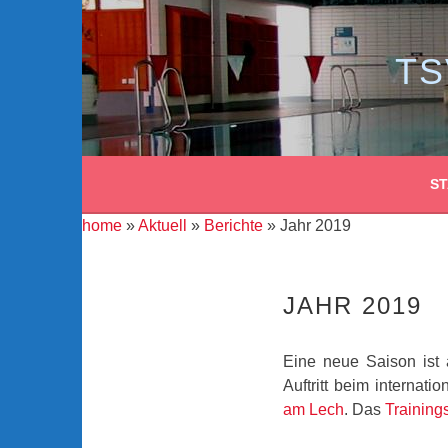
Zum
Inhalt
springen
TS
ST
home
»
Aktuell
»
Berichte
» Jahr 2019
JAHR 2019
Eine neue Saison ist 
Auftritt beim internati
am Lech
. Das
Training