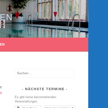
MEN
TEN
Suche
nach:
r
NÄCHSTE TERMINE
n
Es gibt keine bevorstehenden
Veranstaltungen.