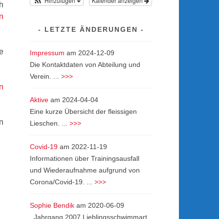
Hinzufügen
Kalender anzeigen
h
n
LETZTE ÄNDERUNGEN
e
Impressum
am
2024-12-09
Die Kontaktdaten von Abteilung und
Verein. ...
>>>
n
Aktive
am
2024-04-04
Eine kurze Übersicht der fleissigen
n
Lieschen. ...
>>>
Covid-19
am
2022-11-19
Informationen über Trainingsausfall
und Wiederaufnahme aufgrund von
Corona/Covid-19. ...
>>>
Sophie Bendik
am
2020-06-09
Jahrgang 2007 Lieblingsschwimmart