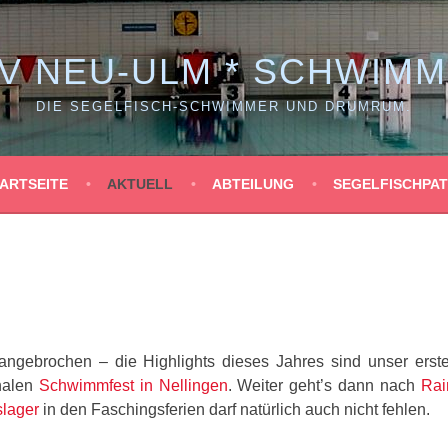
V NEU-ULM * SCHWIM
DIE SEGELFISCH-SCHWIMMER UND DRUMRUM.
ARTSEITE
AKTUELL
ABTEILUNG
SEGELFISCHPA
angebrochen – die Highlights dieses Jahres sind unser erste
onalen
Schwimmfest in Nellingen
. Weiter geht’s dann nach
Rai
slager
in den Faschingsferien darf natürlich auch nicht fehlen.