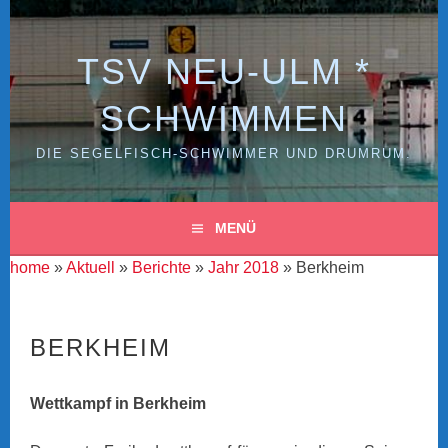
Zum
Inhalt
springen
TSV NEU-ULM *
SCHWIMMEN
DIE SEGELFISCH-SCHWIMMER UND DRUMRUM.
MENÜ
home
»
Aktuell
»
Berichte
»
Jahr 2018
» Berkheim
BERKHEIM
Wettkampf in Berkheim