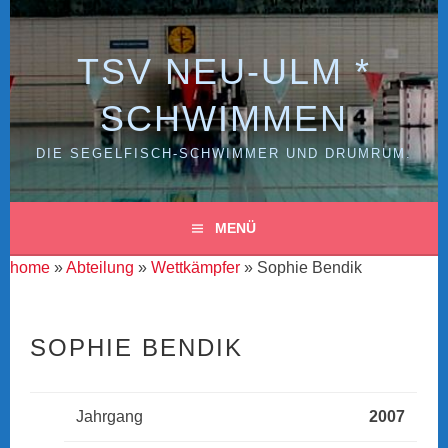
Zum
Inhalt
springen
TSV NEU-ULM *
SCHWIMMEN
DIE SEGELFISCH-SCHWIMMER UND DRUMRUM.
MENÜ
home
»
Abteilung
»
Wettkämpfer
» Sophie Bendik
SOPHIE BENDIK
Jahrgang
2007