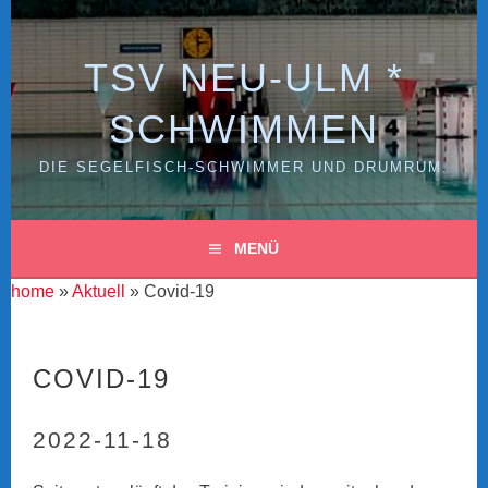
Zum
Inhalt
springen
TSV NEU-ULM *
SCHWIMMEN
DIE SEGELFISCH-SCHWIMMER UND DRUMRUM.
MENÜ
home
»
Aktuell
» Covid-19
COVID-19
2022-11-18